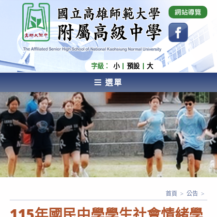
跳
國立高雄師範大學附屬高級中學 Affiliated Senior
High School of National Kaohsiung Normal
轉
University
至
主
要
內
字級：
小
預設
大
容
選單
AFFILIATED SENIOR HIGH SCHOOL OF NATIONAL
KAOHSIUNG NORMAL UNIVERSITY
首頁
>
公告
>
115年國民中學學生社會情緒學