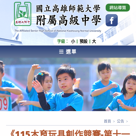
跳
國立高雄師範大學附屬高級中學 Affiliated Senior
High School of National Kaohsiung Normal
轉
University
至
主
要
內
字級：
小
預設
大
容
選單
AFFILIATED SENIOR HIGH SCHOOL OF NATIONAL
KAOHSIUNG NORMAL UNIVERSITY
首頁
>
公告
>
《115木育玩具創作競賽-第十一