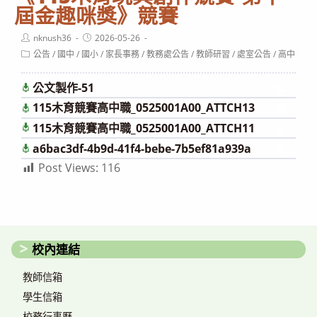
屆金趣咪獎》競賽
Post
Post
nknush36
2026-05-26
author:
published:
Post
公告
/
國中
/
國小
/
家長事務
/
教務處公告
/
教師研習
/
處室公告
/
高中
category:
公文製作-51
下載
115木育競賽高中職_0525001A00_ATTCH13
下載
115木育競賽高中職_0525001A00_ATTCH11
下載
a6bac3df-4b9d-41f4-bebe-7b5ef81a939a
下載
Post Views:
116
校內連結
教師信箱
學生信箱
校務行事曆