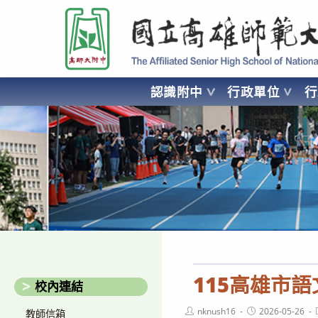
跳
國立高雄師範大學附屬高級中學 Affiliated Senior High School of National
轉
至
主
要
認識附中
行政單位
內
容
AFFILIATED SENIOR HIGH SCHOOL OF NATIONAL KA
115高雄市
校內連結
Post
Post
nknush16
2026-05-26
教師信箱