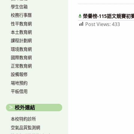
author:
published:
學生信箱
校務行事曆
榮譽榜-115語文競賽初
性平教育網
Post Views:
433
本土教育網
課程計劃網
環境教育網
國際教育網
正常教育網
設備報修
場地預約
平板借用
校外連結
本校特約診所
空氣品質監測網