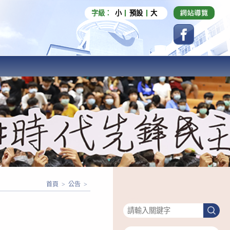
字級：
小
預設
大
首頁
>
公告
>
搜尋
搜
尋