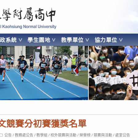
 Kaohsiung Normal University
行政系統
學生園地
教學單位
協力單位
OHSIUNG NORMAL UNIVERSITY
語文競賽分初賽獲獎名單
Post
公告
/
教務處公告
/
教學組
/
校外競賽與活動
/
榮譽榜
/
競賽與活動
/
處室公告