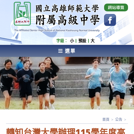
跳
國立高雄師範大學附屬高級中學 Affiliated Senior
High School of National Kaohsiung Normal
轉
University
至
主
要
內
字級：
小
預設
大
容
選單
AFFILIATED SENIOR HIGH SCHOOL OF NATIONAL
KAOHSIUNG NORMAL UNIVERSITY
首頁
>
公告
>
轉知台灣大學辦理115學年度高