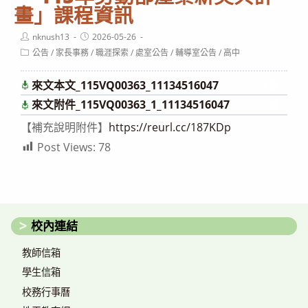
畫」課程資訊
Post
Post
nknush13
2026-05-26
author:
published:
Post
公告
/
家長事務
/
職涯探索
/
處室公告
/
輔導室公告
/
高中
category:
來文本文_115VQ00363_11134516047
下載
來文附件_115VQ00363_1_11134516047
下載
【補充說明附件】
https://reurl.cc/187KDp
Post Views:
78
校內連結
教師信箱
學生信箱
校務行事曆