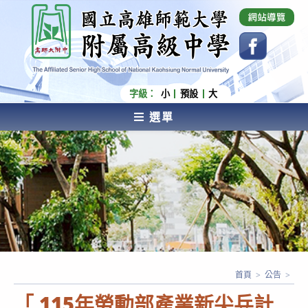
跳
國立高雄師範大學附屬高級中學 Affiliated Senior
High School of National Kaohsiung Normal
轉
University
至
主
要
內
字級：
小
預設
大
容
選單
AFFILIATED SENIOR HIGH SCHOOL OF NATIONAL
KAOHSIUNG NORMAL UNIVERSITY
首頁
>
公告
>
「
115年勞動部產業新尖兵計