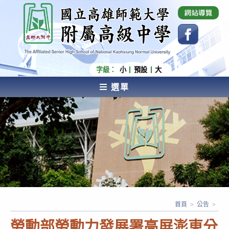
跳
國立高雄師範大學附屬高級中學 Affiliated Senior
High School of National Kaohsiung Normal
轉
University
至
主
要
內
字級：
小
預設
大
容
選單
AFFILIATED SENIOR HIGH SCHOOL OF NATIONAL
KAOHSIUNG NORMAL UNIVERSITY
首頁
>
公告
>
勞動部勞動力發展署高屏澎東分