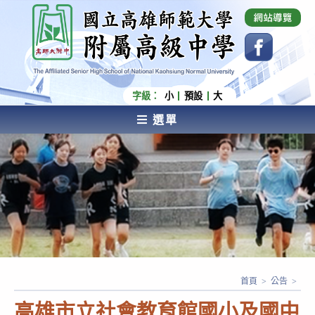
跳
國立高雄師範大學附屬高級中學 Affiliated Senior
High School of National Kaohsiung Normal
轉
University
至
主
要
內
字級：
小
預設
大
容
選單
AFFILIATED SENIOR HIGH SCHOOL OF NATIONAL
KAOHSIUNG NORMAL UNIVERSITY
首頁
>
公告
>
高雄市立社會教育館國小及國中