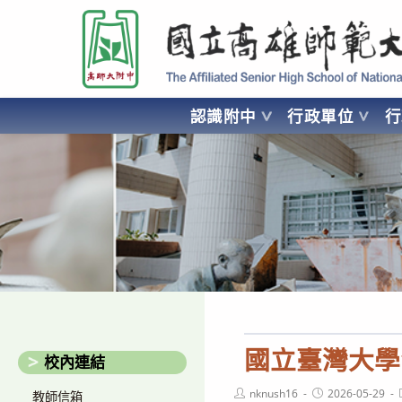
跳
國立高雄師範大學附屬高級中學 Affiliated Senior High School of National
轉
至
主
要
認識附中
行政單位
內
容
AFFILIATED SENIOR HIGH SCHOOL OF NATIONAL KA
國立臺灣大學
校內連結
Post
Post
nknush16
2026-05-29
教師信箱