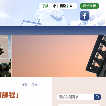
字級：
小
預設
大
首頁
>
公告
>
搜尋
備課程」
搜
尋