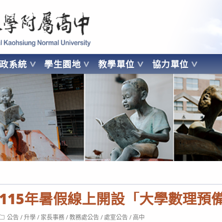
 Kaohsiung Normal University
行政系統
學生園地
教學單位
協力單位
OHSIUNG NORMAL UNIVERSITY
115年暑假線上開設「大學數理預
Post
公告
/
升學
/
家長事務
/
教務處公告
/
處室公告
/
高中