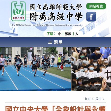
跳
國立高雄師範大學附屬高級中學 Affiliated Senior
High School of National Kaohsiung Normal
轉
University
至
主
要
內
字級：
小
預設
大
容
選單
AFFILIATED SENIOR HIGH SCHOOL OF NATIONAL
KAOHSIUNG NORMAL UNIVERSITY
首頁
>
公告
>
國立中央大學「全象設計與永續