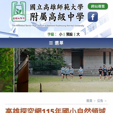
跳
國立高雄師範大學附屬高級中學 Affiliated Senior
High School of National Kaohsiung Normal
轉
University
至
主
要
內
字級：
小
預設
大
容
選單
AFFILIATED SENIOR HIGH SCHOOL OF NATIONAL
KAOHSIUNG NORMAL UNIVERSITY
首頁
>
公告
>
高雄探究網115年國小自然領域