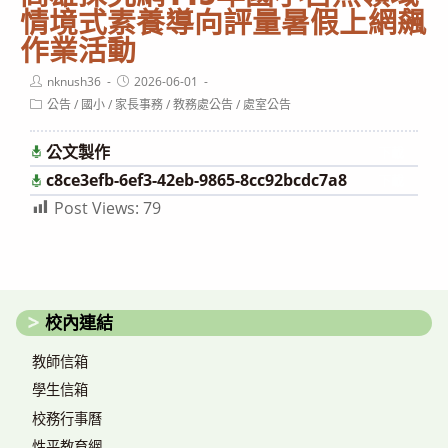
情境式素養導向評量暑假上網飆
作業活動
Post
Post
nknush36
2026-06-01
author:
published:
Post
公告
/
國小
/
家長事務
/
教務處公告
/
處室公告
category:
公文製作
下載
c8ce3efb-6ef3-42eb-9865-8cc92bcdc7a8
下載
Post Views:
79
校內連結
教師信箱
學生信箱
校務行事曆
性平教育網