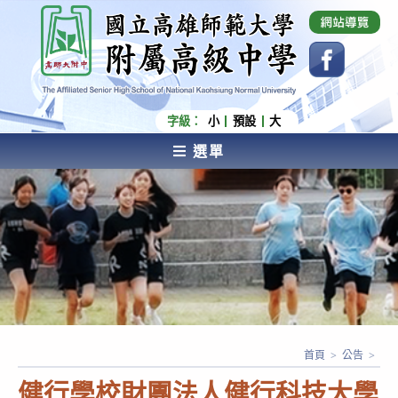
跳
國立高雄師範大學附屬高級中學 Affiliated Senior
High School of National Kaohsiung Normal
轉
University
至
主
要
內
字級：
小
預設
大
容
選單
AFFILIATED SENIOR HIGH SCHOOL OF NATIONAL
KAOHSIUNG NORMAL UNIVERSITY
首頁
>
公告
>
健行學校財團法人健行科技大學