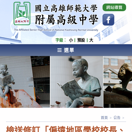
跳
國立高雄師範大學附屬高級中學 Affiliated Senior
High School of National Kaohsiung Normal
轉
University
至
主
要
內
字級：
小
預設
大
容
選單
AFFILIATED SENIOR HIGH SCHOOL OF NATIONAL
KAOHSIUNG NORMAL UNIVERSITY
首頁
>
公告
>
檢送修訂「偏遠地區學校校長、