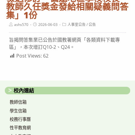
教師久任獎金發給相關疑義問答
集」1份
Post
Post
Post
ashs570
2026-06-03
人事室公告
/
公告
author:
published:
category:
旨揭問答集業已公告於國教署網頁「各類資料下載專
區」，本次增訂Q10-2、Q24。
Post Views:
62
校內連結
教師信箱
學生信箱
校務行事曆
性平教育網