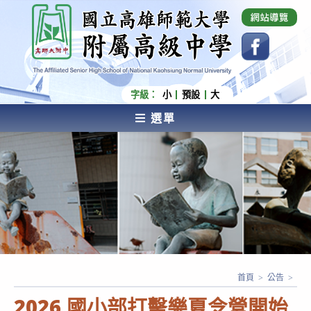
跳
國立高雄師範大學附屬高級中學 Affiliated Senior
High School of National Kaohsiung Normal
轉
University
至
主
要
內
字級：
小
預設
大
容
選單
AFFILIATED SENIOR HIGH SCHOOL OF NATIONAL
KAOHSIUNG NORMAL UNIVERSITY
首頁
>
公告
>
2026 國小部打擊樂夏令營開始