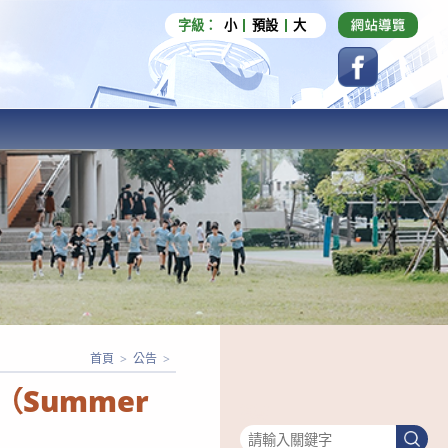
字級：
小
預設
大
首頁
>
公告
>
Summer
搜尋
搜
尋