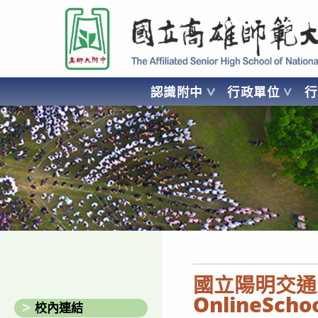
跳
國立高雄師範大學附屬高級中學 Affiliated Senior High School of National
轉
至
主
要
認識附中
行政單位
內
容
AFFILIATED SENIOR HIGH SCHOOL OF NATIONAL KA
國立陽明交通大
OnlineSch
校內連結