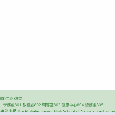
凱旋二路89號
碼：學務處801 教務處802 輔導室803 健康中心804 總務處805
e Affiliated Senior High School of National Kaohsiung N