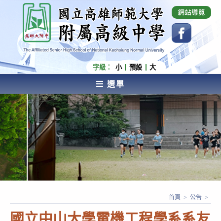
跳
國立高雄師範大學附屬高級中學 Affiliated Senior
High School of National Kaohsiung Normal
轉
University
至
主
要
內
字級：
小
預設
大
容
選單
AFFILIATED SENIOR HIGH SCHOOL OF NATIONAL
KAOHSIUNG NORMAL UNIVERSITY
首頁
>
公告
>
國立中山大學電機工程學系系友