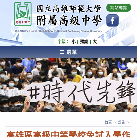
跳
國立高雄師範大學附屬高級中學 Affiliated Senior
High School of National Kaohsiung Normal
轉
University
至
主
要
內
字級：
小
預設
大
容
選單
AFFILIATED SENIOR HIGH SCHOOL OF NATIONAL
KAOHSIUNG NORMAL UNIVERSITY
首頁
>
公告
>
高雄區高級中等學校免試入學作