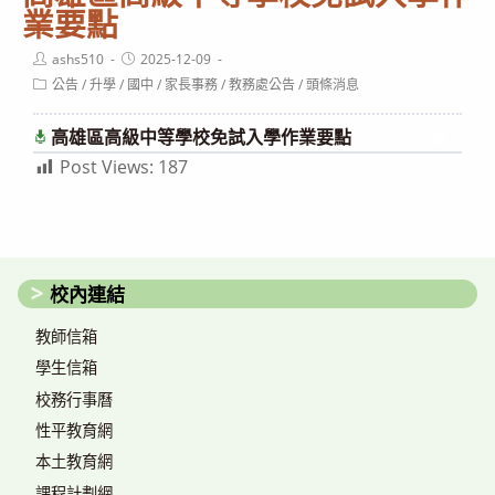
業要點
Post
Post
ashs510
2025-12-09
author:
published:
Post
公告
/
升學
/
國中
/
家長事務
/
教務處公告
/
頭條消息
category:
高雄區高級中等學校免試入學作業要點
下載
Post Views:
187
校內連結
教師信箱
學生信箱
校務行事曆
性平教育網
本土教育網
課程計劃網