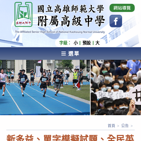
跳
國立高雄師範大學附屬高級中學 Affiliated Senior
High School of National Kaohsiung Normal
轉
University
至
主
要
內
字級：
小
預設
大
容
選單
AFFILIATED SENIOR HIGH SCHOOL OF NATIONAL
KAOHSIUNG NORMAL UNIVERSITY
首頁
>
公告
>
新多益、單字模擬試題、全民英