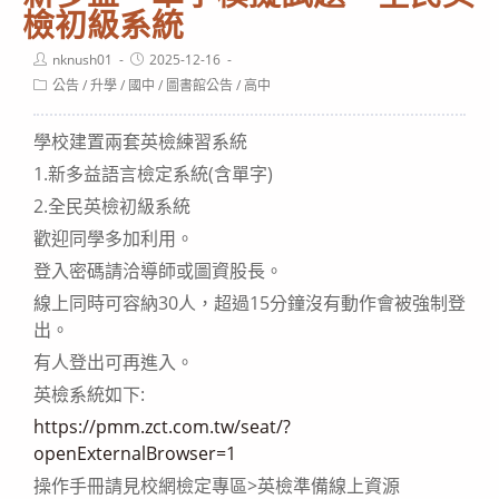
檢初級系統
Post
Post
nknush01
2025-12-16
author:
published:
Post
公告
/
升學
/
國中
/
圖書館公告
/
高中
category:
學校建置兩套英檢練習系統
1.新多益語言檢定系統(含單字)
2.全民英檢初級系統
歡迎同學多加利用。
登入密碼請洽導師或圖資股長。
線上同時可容納30人，超過15分鐘沒有動作會被強制登
出。
有人登出可再進入。
英檢系統如下:
https://pmm.zct.com.tw/seat/?
openExternalBrowser=1
操作手冊請見校網檢定專區>英檢準備線上資源