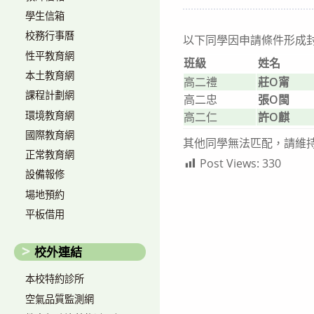
author:
published:
c
學生信箱
校務行事曆
以下同學因申請條件形成封
性平教育網
班級
姓名
本土教育網
高二禮
莊O甯
課程計劃網
高二忠
張O閩
環境教育網
高二仁
許O麒
國際教育網
其他同學無法匹配，請維
正常教育網
Post Views:
330
設備報修
場地預約
平板借用
校外連結
本校特約診所
空氣品質監測網