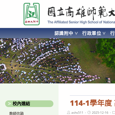
跳
國立高雄師範大學附屬高級中學 Affiliated Senior High School of National
轉
至
主
要
認識附中
行政單位
內
容
AFFILIATED SENIOR HIGH SCHOOL OF NATIONAL KA
114-1學年
校內連結
Post
Post
P
ashs511
2025-12-16
教師信箱