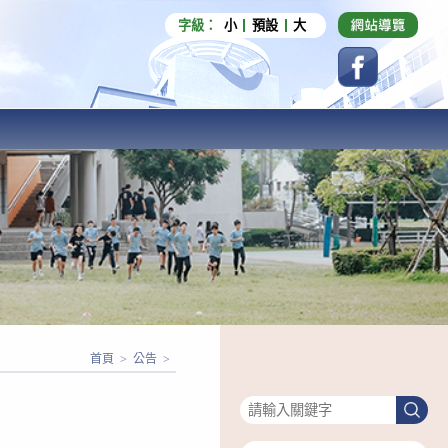
字級：
小
預設
大
首頁
>
公告
>
搜尋
搜
尋