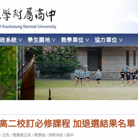
 Kaohsiung Normal University
行政系統
學生園地
教學單位
協力單位
OHSIUNG NORMAL UNIVERSITY
度 高二校訂必修課程 加退選結果名單
ost
公告
/
教務處公告
/
教學組
/
頭條消息
/
高中