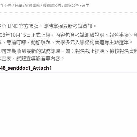
Post
公告
/
升學
/
家長事務
/
教務處公告
/
處室公告
/
高中
category:
心 LINE 官方帳號，即時掌握最新考試資訊。
於108年10月15日正式上線，內容包含考試測驗說明、報名事項
規、考前叮嚀、動態解題、大學多元入學諮詢管道等主題選單。
，即可定期收到最新的試務訊息，如：報名截止提醒、檢核報名資
檢查表、試題宣導影音等內容。
48_senddoc1_Attach1