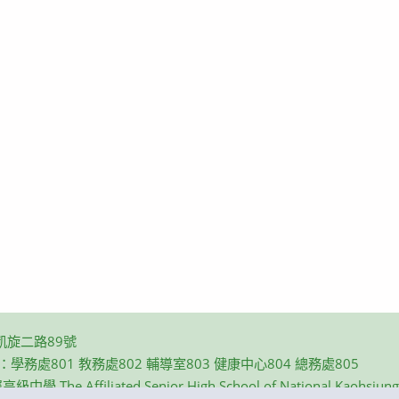
凱旋二路89號
碼：學務處801 教務處802 輔導室803 健康中心804 總務處805
e Affiliated Senior High School of National Kaohsiung N