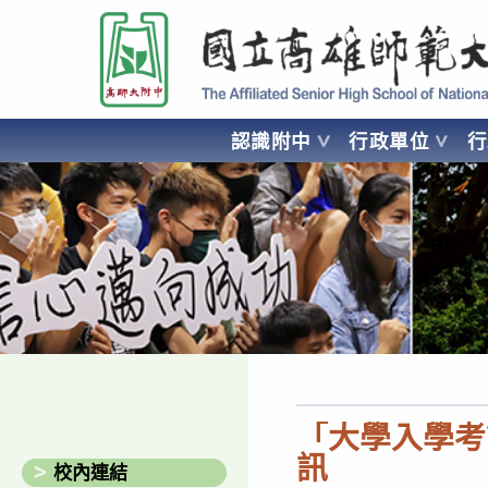
跳
國立高雄師範大學附屬高級中學 Affiliated Senior High School of National
轉
至
主
要
認識附中
行政單位
內
容
AFFILIATED SENIOR HIGH SCHOOL OF NATIONAL KA
「大學入學考
訊
校內連結