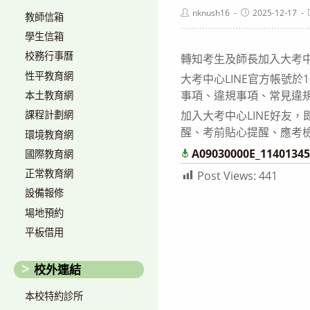
Post
Post
nknush16
2025-12-17
教師信箱
author:
published:
學生信箱
校務行事曆
轉知考生及師長加入大考中
性平教育網
大考中心LINE官方帳號
事項、違規事項、常見違
本土教育網
加入大考中心LINE好友
課程計劃網
醒、考前貼心提醒、應考
環境教育網
A09030000E_11401345
國際教育網
正常教育網
Post Views:
441
設備報修
場地預約
平板借用
校外連結
本校特約診所