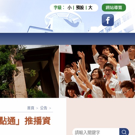
字級：
小
預設
大
首頁
>
公告
>
一點通」推播資
搜尋
搜
尋