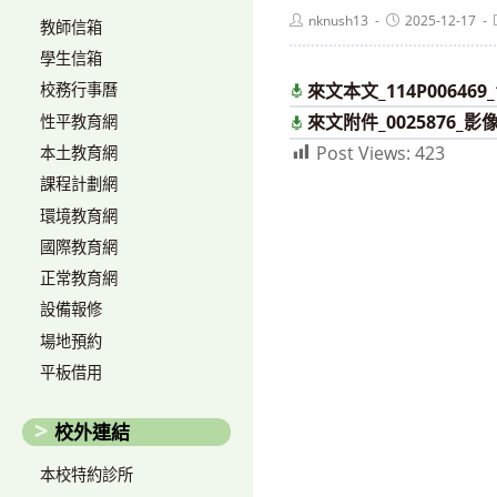
Post
Post
nknush13
2025-12-17
教師信箱
author:
published:
學生信箱
來文本文_114P006469_1
校務行事曆
來文附件_0025876_
性平教育網
Post Views:
423
本土教育網
課程計劃網
環境教育網
國際教育網
正常教育網
設備報修
場地預約
平板借用
校外連結
本校特約診所