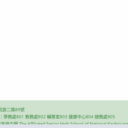
凱旋二路89號
碼：學務處801 教務處802 輔導室803 健康中心804 總務處805
e Affiliated Senior High School of National Kaohsiung N