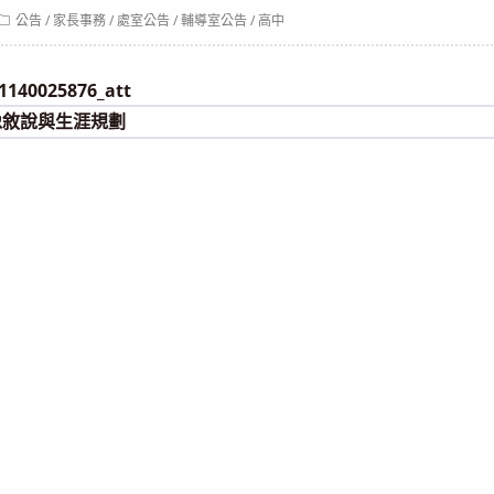
Post
公告
/
家長事務
/
處室公告
/
輔導室公告
/
高中
category:
140025876_att
影像敘說與生涯規劃