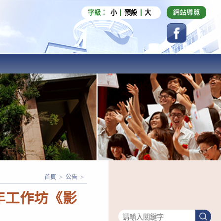
字級：
小
預設
大
首頁
>
公告
>
年工作坊《影
搜尋
搜
尋