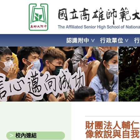
跳
國立高雄師範大學附屬高級中學 Affiliated Senior High School of National
轉
至
主
要
認識附中
行政單位
內
容
AFFILIATED SENIOR HIGH SCHOOL OF NATIONAL KA
財團法人輔仁
像敘說與自我
校內連結