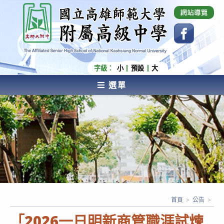
跳
國立高雄師範大學附屬高級中學 Affiliated Senior
High School of National Kaohsiung Normal
轉
University
至
主
要
內
字級：
小
預設
大
容
選單
AFFILIATED SENIOR HIGH SCHOOL OF NATIONAL
KAOHSIUNG NORMAL UNIVERSITY
首頁
>
公告
>
「2026一日明新商管職涯試煉