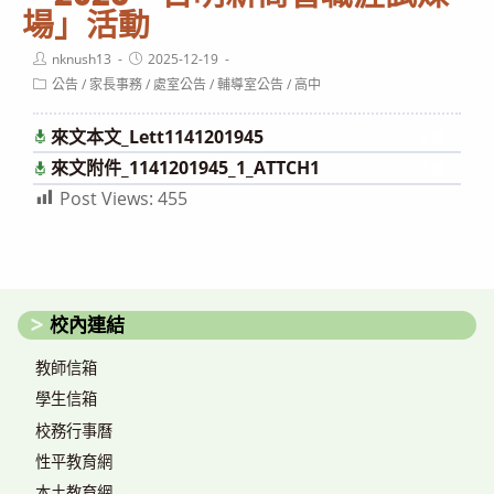
場」活動
Post
Post
nknush13
2025-12-19
author:
published:
Post
公告
/
家長事務
/
處室公告
/
輔導室公告
/
高中
category:
來文本文_Lett1141201945
下載
來文附件_1141201945_1_ATTCH1
下載
Post Views:
455
校內連結
教師信箱
學生信箱
校務行事曆
性平教育網
本土教育網