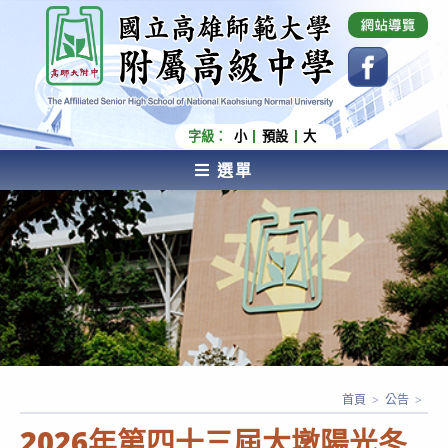
跳
國立高雄師範大學附屬高級中學 Affiliated Senior
High School of National Kaohsiung Normal
轉
University
至
主
要
內
字級：
小
預設
大
容
選單
AFFILIATED SENIOR HIGH SCHOOL OF NATIONAL
KAOHSIUNG NORMAL UNIVERSITY
首頁
>
公告
>
2026年第四十三屆大墩陽光冬