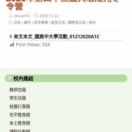
令營
Post
Post
nknush13
2025-12-22
author:
published:
Post
公告
/
國中
/
家長事務
/
處室公告
/
輔導室公告
/
高中
category:
來文本文_國高中大學活動_01212020A1C
下載
Post Views:
554
校內連結
教師信箱
學生信箱
校務行事曆
性平教育網
本土教育網
課程計劃網