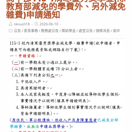
教育部減免的學費外、另外減免
雜費)申請通知
Post
Post
nknush18
2026-06-10
author:
published:
Post
公告
/
家長事務
/
教務處公告
/
獎助學金
/
處室公告
/
頭條消息
/
高中
category: