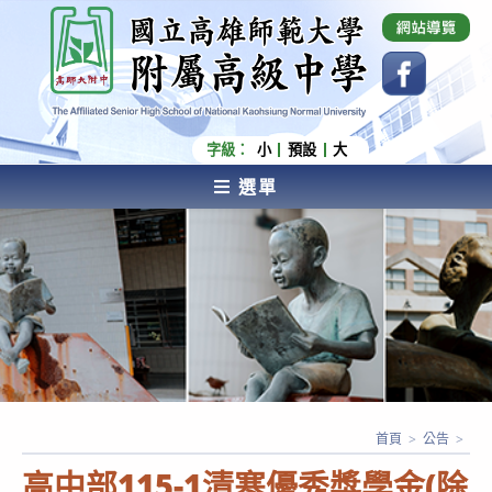
跳
國立高雄師範大學附屬高級中學 Affiliated Senior
High School of National Kaohsiung Normal
轉
University
至
主
要
內
字級：
小
預設
大
容
選單
AFFILIATED SENIOR HIGH SCHOOL OF NATIONAL
KAOHSIUNG NORMAL UNIVERSITY
首頁
>
公告
>
高中部115-1清寒優秀獎學金(除