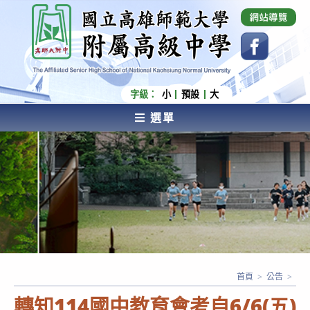
跳
國立高雄師範大學附屬高級中學 Affiliated Senior
High School of National Kaohsiung Normal
轉
University
至
主
要
內
字級：
小
預設
大
容
選單
AFFILIATED SENIOR HIGH SCHOOL OF NATIONAL
KAOHSIUNG NORMAL UNIVERSITY
首頁
>
公告
>
轉知114國中教育會考自6/6(五)