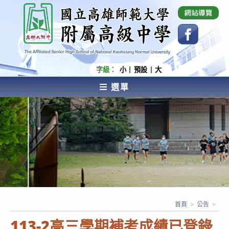
跳
國立高雄師範大學附屬高級中學 Affiliated Senior
High School of National Kaohsiung Normal
轉
University
至
主
要
內
字級：
小
預設
大
容
選單
AFFILIATED SENIOR HIGH SCHOOL OF NATIONAL
KAOHSIUNG NORMAL UNIVERSITY
首頁
>
公告
>
113-2高三學期補考成績已登錄