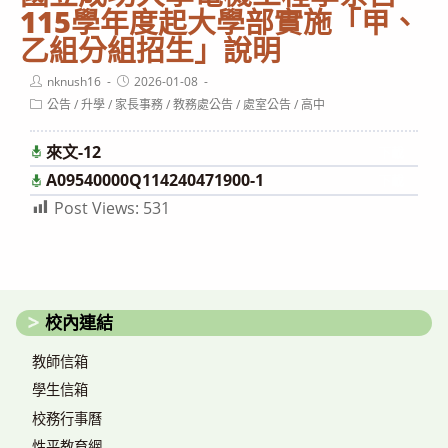
115學年度起大學部實施「甲、
乙組分組招生」說明
Post
Post
nknush16
2026-01-08
author:
published:
Post
公告
/
升學
/
家長事務
/
教務處公告
/
處室公告
/
高中
category:
來文-12
下載
A09540000Q114240471900-1
下載
Post Views:
531
校內連結
教師信箱
學生信箱
校務行事曆
性平教育網