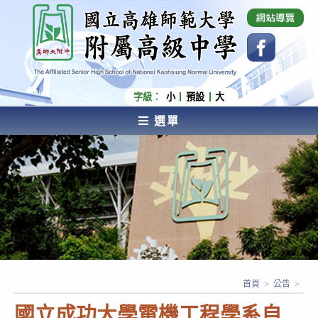
跳
國立高雄師範大學附屬高級中學 Affiliated Senior
High School of National Kaohsiung Normal
轉
University
至
主
要
內
字級：
小
預設
大
容
選單
AFFILIATED SENIOR HIGH SCHOOL OF NATIONAL
KAOHSIUNG NORMAL UNIVERSITY
首頁
>
公告
>
國立成功大學電機工程學系自