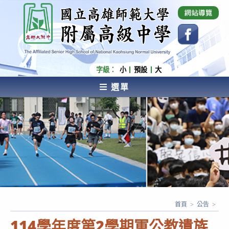
跳
國立高雄師範大學附屬高級中學 Affiliated Senior
High School of National Kaohsiung Normal
轉
University
至
主
要
內
字級：
小
預設
大
容
選單
AFFILIATED SENIOR HIGH SCHOOL OF NATIONAL
KAOHSIUNG NORMAL UNIVERSITY
首頁
>
公告
>
114學年度第2學期軍公教遺族