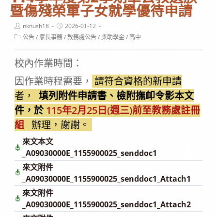
暨傷殘榮軍子女就學優待申請
Post
Post
nknush18
2026-01-12
author:
published:
Post
公告
/
家長事務
/
教務處公告
/
獎助學金
/
高中
category:
校內作業時間：
因作業時程需要，
請符合資格的新申請
者，
填列附件申請書、檢附撫卹令影本文
件，於
115年2月25日(週三)前至教務處註冊
組
辦理，謝謝。
來文本文
下
載
_A09030000E_1155900025_senddoc1
來文附件
下
載
_A09030000E_1155900025_senddoc1_Attach1
來文附件
下
載
_A09030000E_1155900025_senddoc1_Attach2