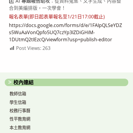
4️⃣
AI 專題報告助攻
：從資料蒐集、文字生成、內容整
合到美編排版，一次學會！
報名表單(即日起表單報名至1/21日17:00截止)
https://docs.google.com/forms/d/e/1FAIpQLSeYDZ
s5WuAaVonQpfo5UQ7czYp3IZDiGHiM-
1DUtmQ2tIEzcQ/viewform?usp=publish-editor
Post Views:
263
校內連結
教師信箱
學生信箱
校務行事曆
性平教育網
本土教育網