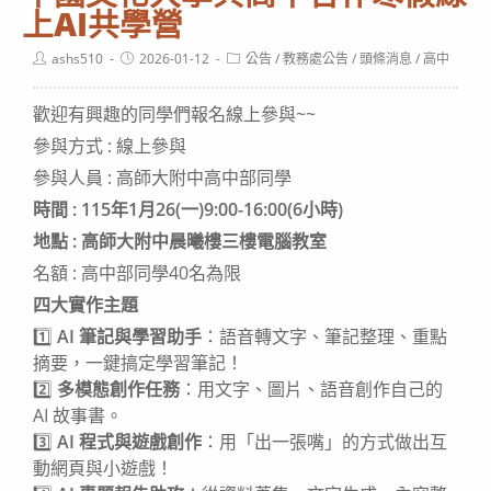
上AI共學營
Post
Post
Post
ashs510
2026-01-12
公告
/
教務處公告
/
頭條消息
/
高中
author:
published:
category:
歡迎有興趣的同學們報名線上參與~~
參與方式 : 線上參與
參與人員 : 高師大附中高中部同學
時間 : 115年1月26(一)9:00-16:00(6小時)
地點 : 高師大附中晨曦樓三樓電腦教室
名額 : 高中部同學40名為限
四大實作主題
1️⃣
AI 筆記與學習助手
：語音轉文字、筆記整理、重點
摘要，一鍵搞定學習筆記！
2️⃣
多模態創作任務
：用文字、圖片、語音創作自己的
AI 故事書。
3️⃣
AI 程式與遊戲創作
：用「出一張嘴」的方式做出互
動網頁與小遊戲！