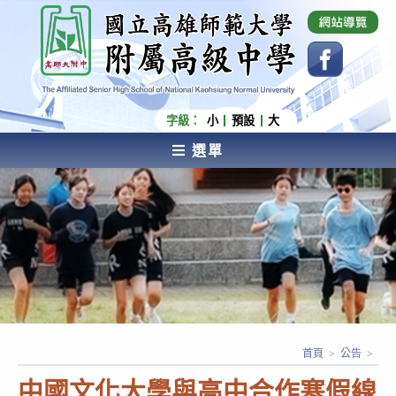
跳
國立高雄師範大學附屬高級中學 Affiliated Senior
High School of National Kaohsiung Normal
轉
University
至
主
要
內
字級：
小
預設
大
容
選單
AFFILIATED SENIOR HIGH SCHOOL OF NATIONAL
KAOHSIUNG NORMAL UNIVERSITY
首頁
>
公告
>
中國文化大學與高中合作寒假線