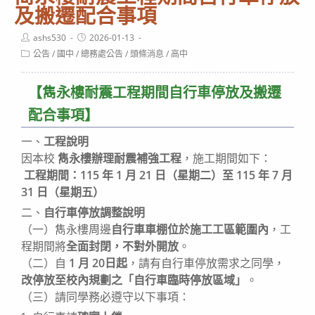
及搬遷配合事項
Post
Post
ashs530
2026-01-13
author:
published:
Post
公告
/
國中
/
總務處公告
/
頭條消息
/
高中
category:
【雋永樓耐震工程期間自行車停放及搬遷
配合事項】
一、
工程說明
因本校
雋永樓辦理耐震補強工程
，施工期間如下：
工程期間：115 年 1 月 21 日（星期二）至 115 年 7 月
31 日（星期五）
二、
自行車停放調整說明
（一）雋永樓周邊
自行車車棚位於施工工區範圍內
，工
程期間將
全面封閉，不對外開放
。
（二）自
1 月 20日起
，請有自行車停放需求之同學，
改停放至校內規劃之「自行車臨時停放區域」
。
（三）請同學務必遵守以下事項：