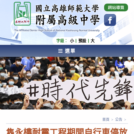
跳
國立高雄師範大學附屬高級中學 Affiliated Senior
High School of National Kaohsiung Normal
轉
University
至
主
要
內
字級：
小
預設
大
容
選單
AFFILIATED SENIOR HIGH SCHOOL OF NATIONAL
KAOHSIUNG NORMAL UNIVERSITY
首頁
>
公告
>
雋永樓耐震工程期間自行車停放