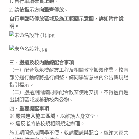
自行車請
確實上鎖
。
請
依指示方向整齊停放
。
自行車臨時停放區域及施工範圍示意圖，詳如附件說
明。
三、
搬遷及校內動線配合事項
（一）配合雋永樓耐震工程及相關教室搬遷作業，校內
部分通行動線將進行調整，請同學留意校內公告與現場
指引標示。
（二）搬遷期間請同學配合教室使用安排，不得擅自進
出封閉區域或移動校內公物。
四、
重要提醒事項
※
嚴禁進入施工區域
，以維護人身安全。
※ 違反者將依校規相關規定辦理。
施工期間造成同學不便，敬請體諒與配合，感謝大家共