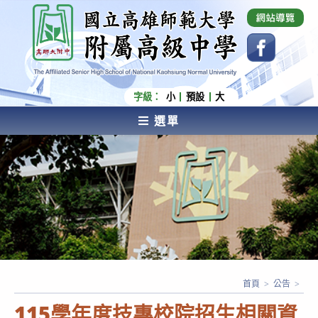
跳
國立高雄師範大學附屬高級中學 Affiliated Senior
High School of National Kaohsiung Normal
轉
University
至
主
要
內
字級：
小
預設
大
容
選單
AFFILIATED SENIOR HIGH SCHOOL OF NATIONAL
KAOHSIUNG NORMAL UNIVERSITY
首頁
>
公告
>
115學年度技專校院招生相關資