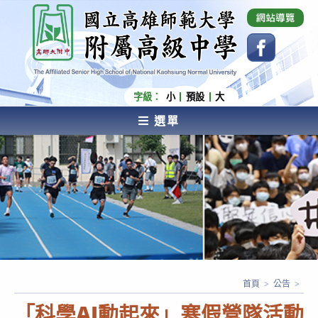
跳
國立高雄師範大學附屬高級中學 Affiliated Senior
High School of National Kaohsiung Normal
轉
University
至
主
要
內
字級：
小
預設
大
容
選單
AFFILIATED SENIOR HIGH SCHOOL OF NATIONAL
KAOHSIUNG NORMAL UNIVERSITY
首頁
>
公告
>
「科學AI動起來」寒假營隊活動