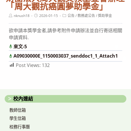
「周大觀抗癌圓夢助學金」
Post
Post
Post
nknush18
2026-01-15
公告
/
教務處公告
/
獎助學金
author:
published:
category:
欲申請本獎學金者,請參考附件申請辦法並自行寄送相關
申請資料.
來文-5
下載
下
A09030000E_1150003037_senddoc1_1_Attach1
載
Post Views:
132
校內連結
教師信箱
學生信箱
校務行事曆