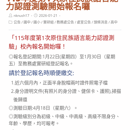
力認證測驗開始報名囉
Post
Post
nknush17
2026-01-21
author:
published:
Post
公告
/
國中
/
國小
/
實研組
/
教務處公告
/
處室公告
/
頭條消息
/
高中
category:
「115年度第1次原住民族語言能力認證測
驗」校內報名開始囉！
◎報名登記期間:1月22日(星期四）至1月30日（星期
五）至教務處實研組登記報名。
請於登記報名時順便繳交:
1.近六個月內，正面半身脫帽兩吋證件照電子檔
2.身分證明文件(有照片的身分證、健保卡、護照),掃描
後歸還
◎測驗日期:4月18日（星期六）。
◎測驗級別分為初級、中級、中高級、高級不限身分、
年齡、學歷，均可報考。