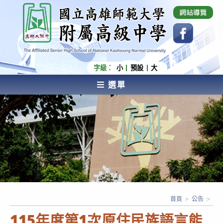
跳
國立高雄師範大學附屬高級中學 Affiliated Senior
High School of National Kaohsiung Normal
轉
University
至
主
要
內
字級：
小
預設
大
容
選單
AFFILIATED SENIOR HIGH SCHOOL OF NATIONAL
KAOHSIUNG NORMAL UNIVERSITY
首頁
>
公告
>
115年度第1次原住民族語言能