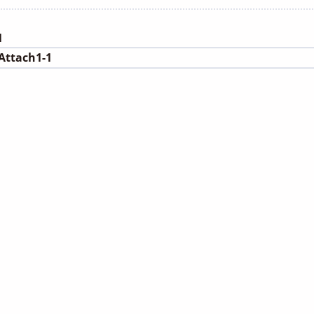
category:
1
ttach1-1