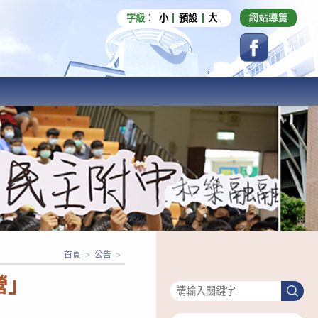
字級：
小
預設
大
首頁
>
公告
>
搜尋
營」
搜
尋