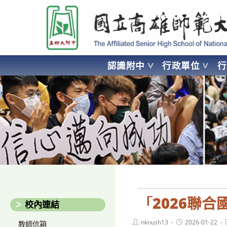
跳
國立高雄師範大學附屬高級中學 Affiliated Senior High School of National
轉
至
主
要
認識附中
行政單位
內
容
AFFILIATED SENIOR HIGH SCHOOL OF NATIONAL KA
「2026聯合
校內連結
Post
Post
nknush13
2026-01-22
教師信箱