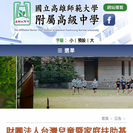
跳
國立高雄師範大學附屬高級中學 Affiliated Senior
High School of National Kaohsiung Normal
轉
University
至
主
要
內
字級：
小
預設
大
容
選單
AFFILIATED SENIOR HIGH SCHOOL OF NATIONAL
KAOHSIUNG NORMAL UNIVERSITY
首頁
>
公告
>
財團法人台灣兒童暨家庭扶助基