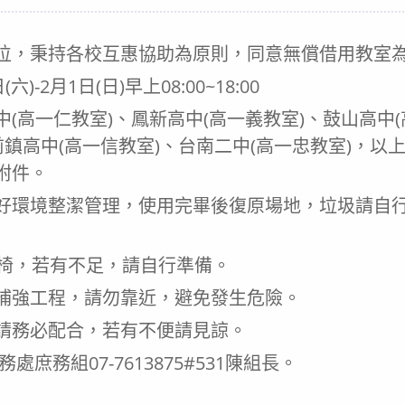
category:
位，秉持各校互惠協助為原則，同意無償借用教室
)-2月1日(日)早上08:00~18:00
(高一仁教室)、鳳新高中(高一義教室)、鼓山高中
前鎮高中(高一信教室)、台南二中(高一忠教室)，
附件。
好環境整潔管理，使用完畢後復原場地，垃圾請自
。
桌椅，若有不足，請自行準備。
補強工程，請勿靠近，避免發生危險。
請務必配合，若有不便請見諒。
處庶務組07-7613875#531陳組長。