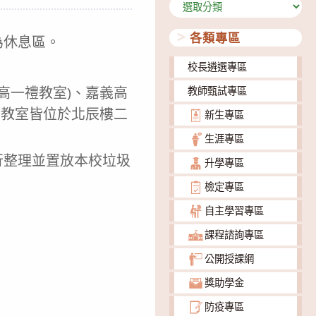
分
類
各類專區
為休息區。
校長遴選專區
(高一禮教室)、嘉義高
教師甄試專區
以上教室皆位於北辰樓二
新生專區
生涯專區
行整理並置放本校垃圾
升學專區
檢定專區
自主學習專區
課程諮詢專區
公開授課網
獎助學金
防疫專區