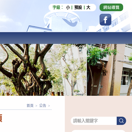
字級：
小
預設
大
首頁
>
公告
>
搜尋
項
搜
尋