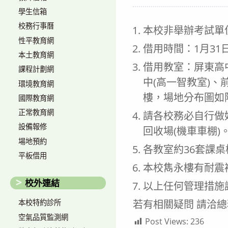
author:
published:
學生信箱
校務行事曆
本校非舉辦考試單
性平教育網
借用時間：1月31日(六
本土教育網
借用教室：屏東高中
課程計劃網
中(高一智教室)、
環境教育網
樓，場地分布圖如
國際教育網
正常教育網
請各校務必自行做
設備報修
回收場(機車車棚)
場地預約
各教室約36套課
平板借用
本校雋永樓有耐震
校外連結
以上任何管理措施
若有相關疑問 請洽總務
本校特約診所
空氣品質監測網
Post Views:
236