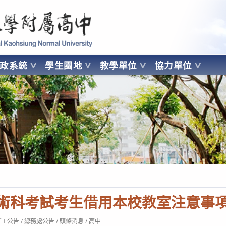
 Kaohsiung Normal University
行政系統
學生園地
教學單位
協力單位
OHSIUNG NORMAL UNIVERSITY
術術科考試考生借用本校教室注意事
Post
公告
/
總務處公告
/
頭條消息
/
高中