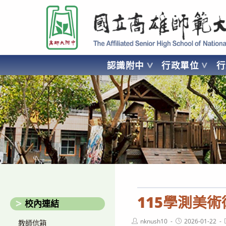
跳
國立高雄師範大學附屬高級中學 Affiliated Senior High School of National
轉
至
主
要
認識附中
行政單位
內
容
AFFILIATED SENIOR HIGH SCHOOL OF NATIONAL KA
115學測美
校內連結
Post
Post
nknush10
2026-01-22
教師信箱