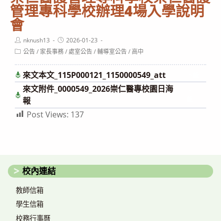
管理專科學校辦理4場入學說明
會
Post
Post
nknush13
2026-01-23
author:
published:
Post
公告
/
家長事務
/
處室公告
/
輔導室公告
/
高中
category:
來文本文_115P000121_1150000549_att
下載
來文附件_0000549_2026崇仁醫專校園日海
下
載
報
Post Views:
137
校內連結
教師信箱
學生信箱
校務行事曆