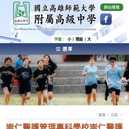
跳
國立高雄師範大學附屬高級中學 Affiliated Senior
High School of National Kaohsiung Normal
轉
University
至
主
要
內
字級：
小
預設
大
容
選單
AFFILIATED SENIOR HIGH SCHOOL OF NATIONAL
KAOHSIUNG NORMAL UNIVERSITY
首頁
>
公告
>
崇仁醫護管理專科學校崇仁醫護