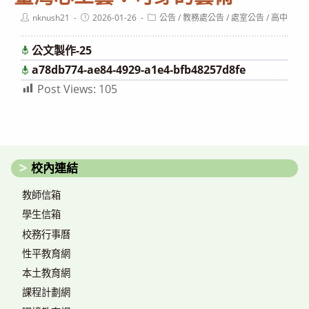
Post
Post
Post
nknush21
2026-01-26
公告
/
教務處公告
/
處室公告
/
高中
author:
published:
category:
公文製作-25
下載
a78db774-ae84-4929-a1e4-bfb48257d8fe
下載
Post Views:
105
校內連結
教師信箱
學生信箱
校務行事曆
性平教育網
本土教育網
課程計劃網