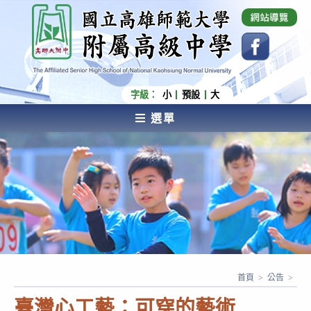
跳
國立高雄師範大學附屬高級中學 Affiliated Senior
High School of National Kaohsiung Normal
轉
University
至
主
要
內
字級：
小
預設
大
容
選單
AFFILIATED SENIOR HIGH SCHOOL OF NATIONAL
KAOHSIUNG NORMAL UNIVERSITY
首頁
>
公告
>
臺灣心工藝：可穿的藝術