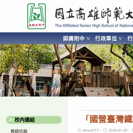
跳
國立高雄師範大學附屬高級中學 Affiliated Senior High School of National
轉
至
主
要
認識附中
行政單位
內
容
AFFILIATED SENIOR HIGH SCHOOL OF NATIONAL KA
「國營臺灣鐵
校內連結
Post
Post
nknush13
2026-01-26
教師信箱