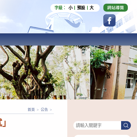
字級：
小
預設
大
首頁
>
公告
>
搜尋
試」
搜
尋