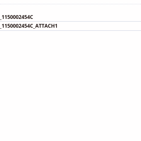
category:
1150002454C
1150002454C_ATTACH1