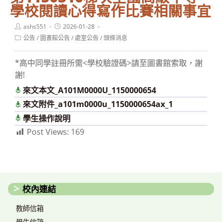
學校閱讀心得寫作比賽相關事宜
Post
Post
ashs551
2026-01-28
author:
published:
Post
公告
/
圖書館公告
/
處室公告
/
頭條消息
category:
*高中同學註冊所需<學校驗證碼>請至圖書館索取，謝
謝!
來文本文_A101M0000U_1150000654
下載
來文附件_a101m0000u_1150000654ax_1
下載
學生操作說明
下載
Post Views:
169
校內連結
教師信箱