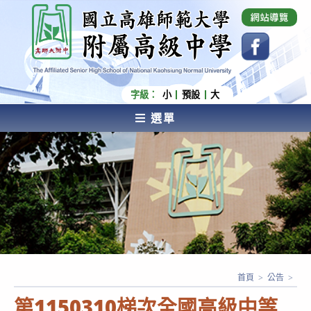
跳
國立高雄師範大學附屬高級中學 Affiliated Senior
High School of National Kaohsiung Normal
轉
University
至
主
要
內
字級：
小
預設
大
容
選單
AFFILIATED SENIOR HIGH SCHOOL OF NATIONAL
KAOHSIUNG NORMAL UNIVERSITY
首頁
>
公告
>
第1150310梯次全國高級中等