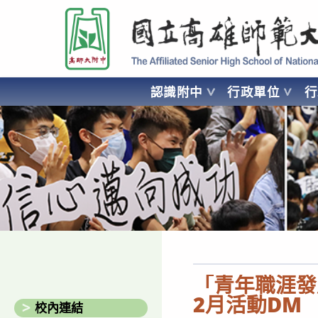
跳
國立高雄師範大學附屬高級中學 Affiliated Senior High School of National
轉
至
主
要
認識附中
行政單位
內
容
AFFILIATED SENIOR HIGH SCHOOL OF NATIONAL KA
「青年職涯發展
2月活動DM
校內連結