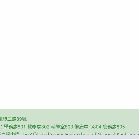
凱旋二路89號
碼：學務處801 教務處802 輔導室803 健康中心804 總務處805
e Affiliated Senior High School of National Kaohsiung N