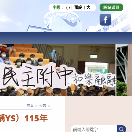
字級：
小
預設
大
首頁
>
公告
>
稱YS）115年
搜尋
搜
尋