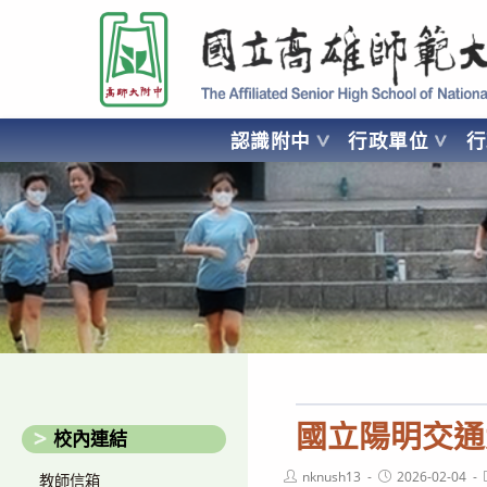
跳
國立高雄師範大學附屬高級中學 Affiliated Senior High School of National
轉
至
主
要
認識附中
行政單位
內
容
AFFILIATED SENIOR HIGH SCHOOL OF NATIONAL KA
國立陽明交通
校內連結
Post
Post
nknush13
2026-02-04
教師信箱