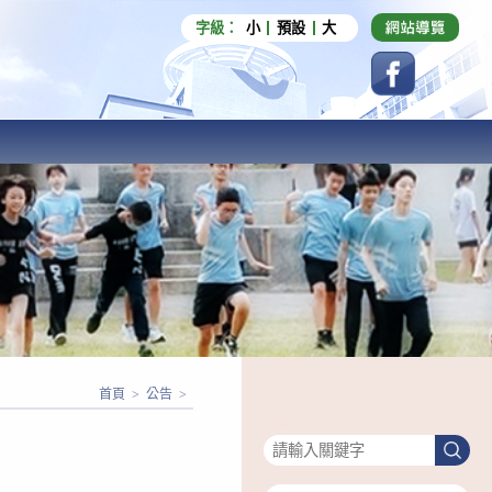
字級：
小
預設
大
首頁
>
公告
>
搜尋
搜
尋