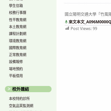
author:
published:
學生信箱
校務行事曆
國立陽明交通大學「竹風陽帆學系博
性平教育網
來文本文_A096M0000Q_1
本土教育網
Post Views:
99
課程計劃網
環境教育網
國際教育網
正常教育網
設備報修
場地預約
平板借用
校外連結
本校特約診所
空氣品質監測網