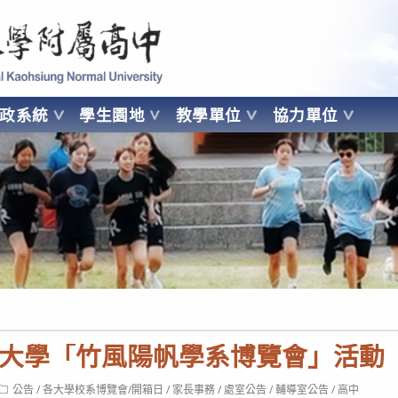
 Kaohsiung Normal University
行政系統
學生園地
教學單位
協力單位
OHSIUNG NORMAL UNIVERSITY
大學「竹風陽帆學系博覽會」活動
Post
公告
/
各大學校系博覽會/開箱日
/
家長事務
/
處室公告
/
輔導室公告
/
高中