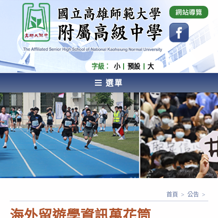
跳
國立高雄師範大學附屬高級中學 Affiliated Senior
High School of National Kaohsiung Normal
轉
University
至
主
要
內
字級：
小
預設
大
容
選單
AFFILIATED SENIOR HIGH SCHOOL OF NATIONAL
KAOHSIUNG NORMAL UNIVERSITY
首頁
>
公告
>
海外留遊學資訊萬花筒