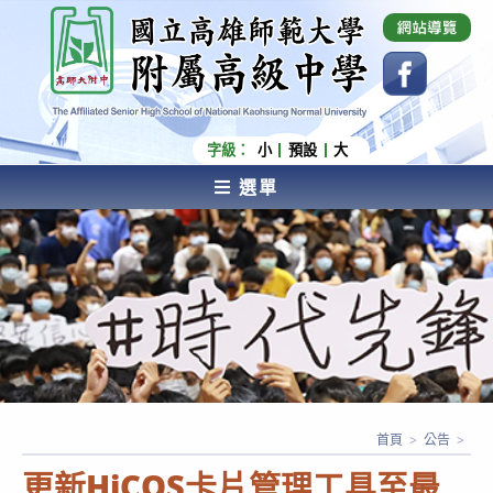
跳
國立高雄師範大學附屬高級中學 Affiliated Senior
High School of National Kaohsiung Normal
轉
University
至
主
要
內
字級：
小
預設
大
容
選單
AFFILIATED SENIOR HIGH SCHOOL OF NATIONAL
KAOHSIUNG NORMAL UNIVERSITY
首頁
>
公告
>
更新HiCOS卡片管理工具至最