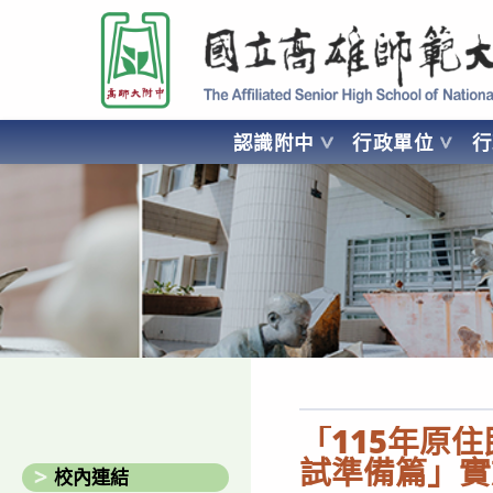
跳
國立高雄師範大學附屬高級中學 Affiliated Senior High School of National
轉
至
主
要
認識附中
行政單位
內
容
AFFILIATED SENIOR HIGH SCHOOL OF NATIONAL KA
「115年原
試準備篇」實
校內連結