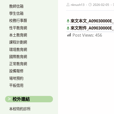
Post
Post
nknush13
2026-02-05
教師信箱
author:
published:
學生信箱
來文本文_A09030000E_1
校務行事曆
來文附件_A09030000E_1
性平教育網
Post Views:
456
本土教育網
課程計劃網
環境教育網
國際教育網
正常教育網
設備報修
場地預約
平板借用
校外連結
本校特約診所