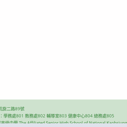
凱旋二路89號
碼：學務處801 教務處802 輔導室803 健康中心804 總務處805
e Affiliated Senior High School of National Kaohsiung N