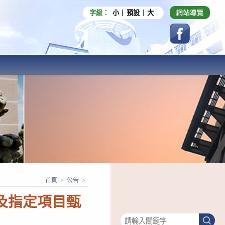
字級：
小
預設
大
首頁
>
公告
>
及指定項目甄
搜尋
搜
尋