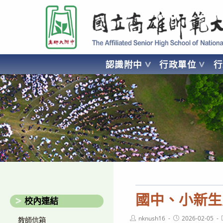
跳
國立高雄師範大學附屬高級中學 Affiliated Senior High School of National
轉
至
主
要
認識附中
行政單位
內
容
AFFILIATED SENIOR HIGH SCHOOL OF NATIONAL KA
國中、小新生
校內連結
Post
Post
nknush16
2026-02-05
教師信箱