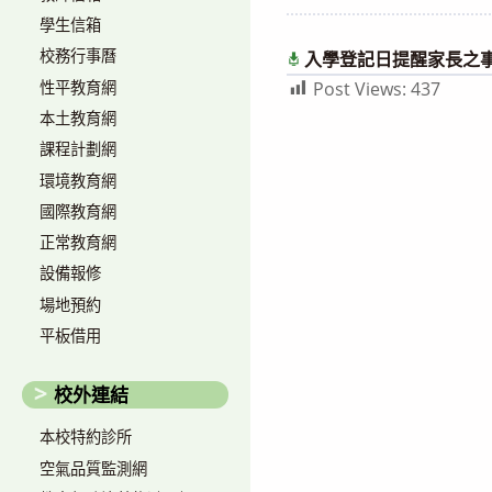
author:
published:
學生信箱
校務行事曆
入學登記日提醒家長之
性平教育網
Post Views:
437
本土教育網
課程計劃網
環境教育網
國際教育網
正常教育網
設備報修
場地預約
平板借用
校外連結
本校特約診所
空氣品質監測網