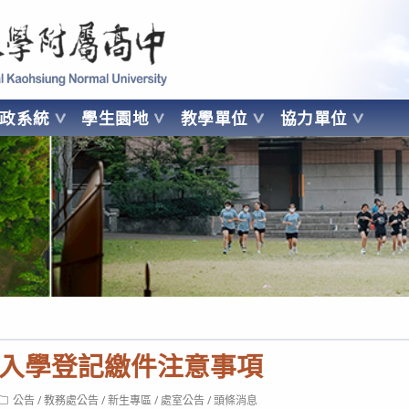
 Kaohsiung Normal University
行政系統
學生園地
教學單位
協力單位
OHSIUNG NORMAL UNIVERSITY
入學登記繳件注意事項
Post
公告
/
教務處公告
/
新生專區
/
處室公告
/
頭條消息