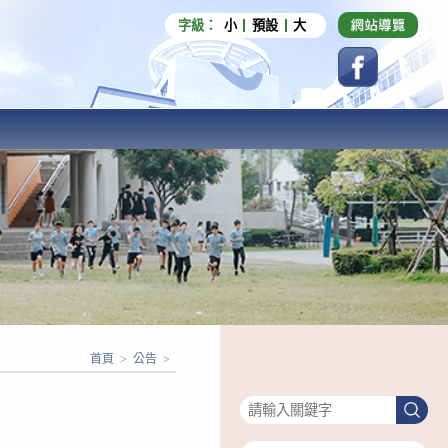
字級：
小
預設
大
首頁
>
公告
>
搜尋
搜
尋