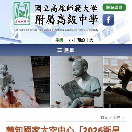
跳
國立高雄師範大學附屬高級中學 Affiliated Senior
High School of National Kaohsiung Normal
轉
University
至
主
要
內
字級：
小
預設
大
容
選單
AFFILIATED SENIOR HIGH SCHOOL OF NATIONAL
KAOHSIUNG NORMAL UNIVERSITY
首頁
>
公告
>
轉知國家太空中心「2026衛星