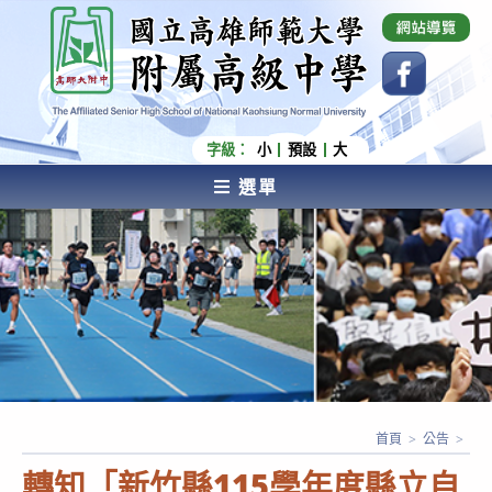
跳
國立高雄師範大學附屬高級中學 Affiliated Senior
High School of National Kaohsiung Normal
轉
University
至
主
要
內
字級：
小
預設
大
容
選單
AFFILIATED SENIOR HIGH SCHOOL OF NATIONAL
KAOHSIUNG NORMAL UNIVERSITY
首頁
>
公告
>
轉知「新竹縣115學年度縣立自