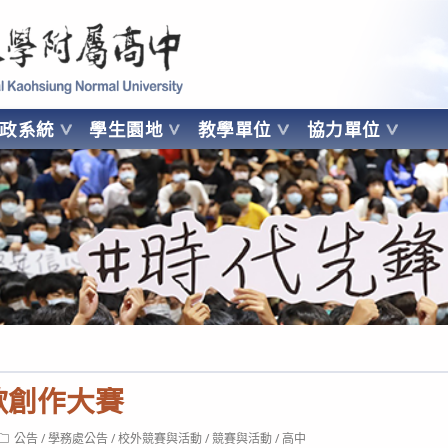
 Kaohsiung Normal University
行政系統
學生園地
教學單位
協力單位
OHSIUNG NORMAL UNIVERSITY
歌創作大賽
Post
公告
/
學務處公告
/
校外競賽與活動
/
競賽與活動
/
高中