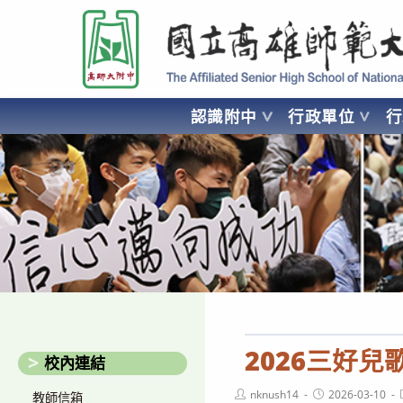
跳
國立高雄師範大學附屬高級中學 Affiliated Senior High School of National
轉
至
主
要
認識附中
行政單位
內
容
AFFILIATED SENIOR HIGH SCHOOL OF NATIONAL KA
2026三好兒
校內連結
Post
Post
nknush14
2026-03-10
教師信箱