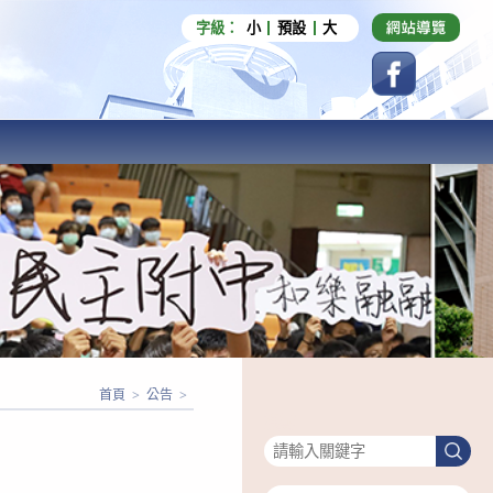
字級：
小
預設
大
首頁
>
公告
>
搜尋
搜
尋