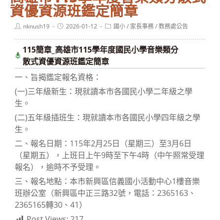
資優資源班鑑定簡章
Post
Post
Post
nknush19
2026-01-12
國小
/
家長事務
/
教務處公告
author:
published:
category:
115簡章_高雄市115學年度國民小學音樂類分
下
載
散式資優資源班鑑定簡章
一、旨揭鑑定報名資格：
(一)三年級新生：現就讀本市各國民小學二年級之學
生。
(二)五年級插班生：現就讀本市各國民小學四年級之學
生。
二、報名日期：115年2月25日（星期三）至3月6日
（星期五），上班日上午9時至下午4時（中午照常受理
報名），逾時不予受理。
三、報名地點：本市新興區信義國小活動中心1樓音樂
班辦公室（新興區中正三路32號，電話：2365163、
2365165轉30、41）
Post Views:
217