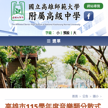
跳
國立高雄師範大學附屬高級中學 Affiliated Senior
High School of National Kaohsiung Normal
轉
University
至
主
要
內
字級：
小
預設
大
容
選單
AFFILIATED SENIOR HIGH SCHOOL OF NATIONAL
KAOHSIUNG NORMAL UNIVERSITY
首頁
>
公告
>
國小
>
高雄市115學年度音樂類分散式